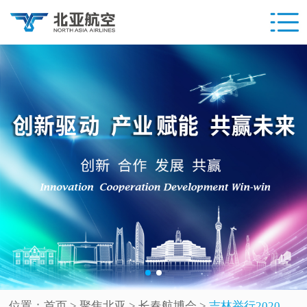
位置：
首页
> 聚焦北亚 >
长春航博会
>
吉林举行2020长春国际无人机产业博览会新闻发布会