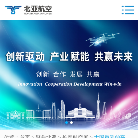
位置：
首页
> 聚焦北亚 >
长春航空展
>
大国重器的高光时刻