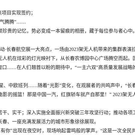
重点项目实现签约；
气腾腾”……
帧珍贵的记忆，势必变成一本留痕的相册，藏于每位参与者心中
放活动·长春航空展一大亮点，一场由2023架无人机带来的集群表演
23架无人机在炫彩的灯光映衬下，从长春农博园中心广场腾空而起
窗口……在人们翘首以盼的期待中，“一主六双”高质量发展战
、中欧班列……随着“光影”变化，在观展者的共鸣声中，“长
影的摇篮！那是中国一汽，红旗轿车就产自那里！” 2023架
干、实干；深入实施全面振兴新突破三年攻坚行动；推动各项工
长春、一座充满发展活力的城市形象徐徐展现。
恩有你”出现在夜空时，现场响起雷鸣般的掌声。“这是一次全民