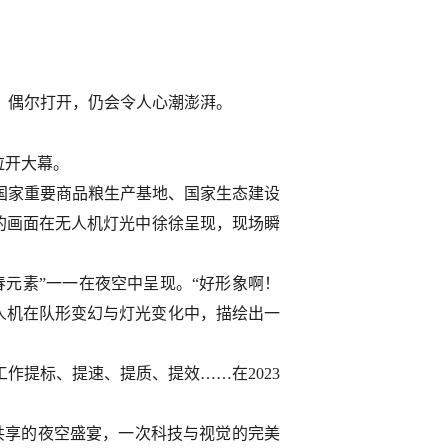
。偶尔打开，仍会令人心潮澎湃。
拉开大幕。
。国家重要商品粮生产基地、国家生态建设
略的画面在无人机灯光中徐徐呈现，现场瞬
春元素”一一在夜空中呈现。“好形象啊！
无人机在队形变幻与灯光变化中，描绘出一
作提标、提速、提质、提效……在2023
共享的夜空盛宴，一次科技与视觉的完美