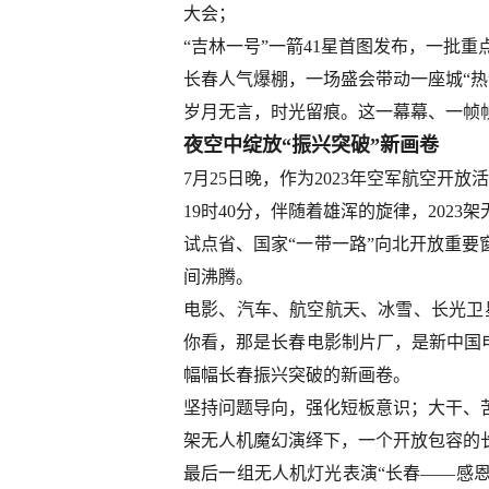
大会；
“吉林一号”一箭41星首图发布，一批
长春人气爆棚，一场盛会带动一座城“热
岁月无言，时光留痕。这一幕幕、一帧
夜空中绽放“振兴突破”新画卷
7月25日晚，作为2023年空军航空开
19时40分，伴随着雄浑的旋律，20
试点省、国家“一带一路”向北开放重要
间沸腾。
电影、汽车、航空航天、冰雪、长光卫星
你看，那是长春电影制片厂，是新中国电
幅幅长春振兴突破的新画卷。
坚持问题导向，强化短板意识；大干、苦
架无人机魔幻演绎下，一个开放包容的
最后一组无人机灯光表演“长春——感