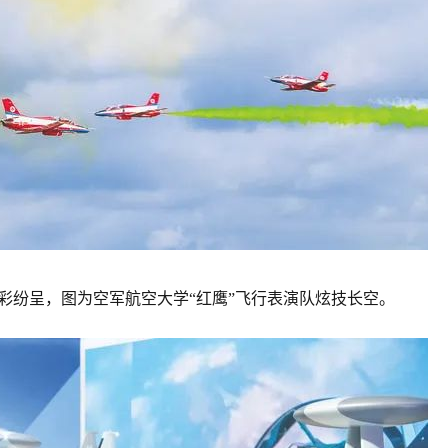
精彩纷呈，图为空军航空大学“红鹰”飞行表演队炫技长空。