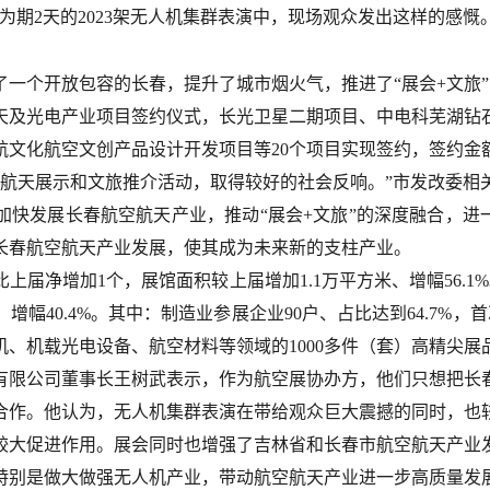
为期2天的2023架无人机集群表演中，现场观众发出这样的感慨
一个开放包容的长春，提升了城市烟火气，推进了“展会+文旅
天及光电产业项目签约仪式，长光卫星二期项目、中电科芜湖钻
文化航空文创产品设计开发项目等20个项目实现签约，签约金额
空航天展示和文旅推介活动，取得较好的社会反响。”市发改委相
快发展长春航空航天产业，推动“展会+文旅”的深度融合，进
长春航空航天产业发展，使其成为未来新的支柱产业。
届净增加1个，展馆面积较上届增加1.1万平方米、增幅56.1
幅40.4%。其中：制造业参展企业90户、占比达到64.7%，首
、机载光电设备、航空材料等领域的1000多件（套）高精尖展
有限公司董事长王树武表示，作为航空展协办方，他们只想把长
合作。他认为，无人机集群表演在带给观众巨大震撼的同时，也
较大促进作用。展会同时也增强了吉林省和长春市航空航天产业
特别是做大做强无人机产业，带动航空航天产业进一步高质量发